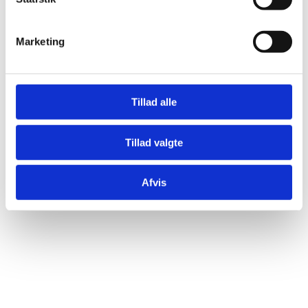
Pakning af fødevare
Pakning i poser
Marketing
Pakning i emballage
Kuvertering
Pakning af salgsdisplay
Etikettering
Tillad alle
Wrapping
Samling af produkter
In-House pakning
Hjælp til fejlproduktion
Tillad valgte
Afvis