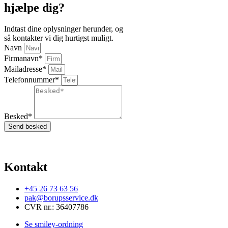
hjælpe dig?
Indtast dine oplysninger herunder, og
så kontakter vi dig hurtigst muligt.
Navn
Firmanavn*
Mailadresse*
Telefonnummer*
Besked*
Send besked
Kontakt
+45 26 73 63 56
pak@borupsservice.dk
CVR nr.: 36407786
Se smiley-ordning