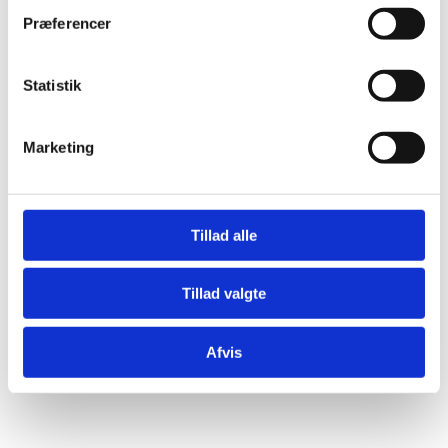
Præferencer
Pakning af fødevare
Pakning i poser
Pakning i emballage
Statistik
Kuvertering
Pakning af salgsdisplay
Etikettering
Marketing
Wrapping
Samling af produkter
In-House pakning
Hjælp til fejlproduktion
Tillad alle
Tillad valgte
Afvis