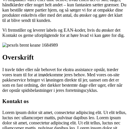
håndklæder eller noget helt andet – kun fantasien sætter grænser. Du
kan bestille større partier hjem, og så sørger vi for at ompakke dine
produkter enkeltvis eller med det antal, du ønsker og gøre det klart
til at blive sendt til kunden.
Vi fremstiller og leverer labels og EAN-koder, hvis du ønsker det
Kontakt os gerne uforpligtende for at høre hvad vi kan gøre for dig.
Overskrift
I travle tider eller når behovet for ekstra assistance opstår, træder
vores team til for at imødekomme jeres behov. Med vores on-site
pakkeservice bringer vi løsningen direkte til jer, uanset om det er
som en fast ordning, der dækker bestemte dage eller uger, eller når
der opstår spidsbelastninger i jeres forretningscyklus.
Kontakt os
Lorem ipsum dolor sit amet, consectetur adipiscing elit. Ut elit tellus,
luctus nec ullamcorper mattis, pulvinar dapibus leo. Lorem ipsum
dolor sit amet, consectetur adipiscing elit. Ut elit tellus, luctus nec
ullamcorper mattis, pulvinar dapibus leo. Lorem ipsum dolor sit